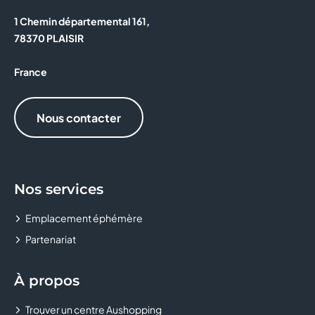
CIGUSTO
1 Chemin départemental 161,
78370 PLAISIR
CLAIRE'S
France
CLEOR
CLUB BOUYGUES TELECOM
Nous contacter
CYRUS
DARJEELING LINGERIE
Nos services
DREAMS DONUTS
Emplacement éphémère
Partenariat
FLUNCH
GRAND OPTICAL
À propos
Trouver un centre Aushopping
HISTOIRE D'OR