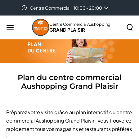
Centre Commercial
10:00 - 20:00
Accueil
Plan du centre commercial Aushopping Grand
Auchan Plaisir
08:30 - 21:30
Plaisir
Centre Commercial Aushopping
GRAND PLAISIR
Menu
principal
Rechercher
Lancer
sur
la
le
recher
site
Plan du centre commercial
Aushopping Grand Plaisir
Préparez votre visite grâce au plan interactif du centre
commercial Aushopping Grand Plaisir : vous trouverez
rapidement tous vos magasins et restaurants préférés
!