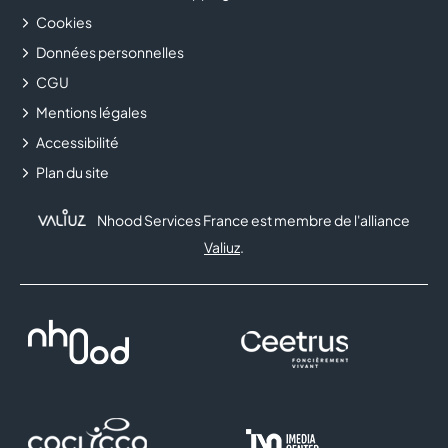
Cookies
JEAN LOUIS DAVID
Données personnelles
CGU
JEFF DE BRUGES
Mentions légales
JULIE LINGERIE
Accessibilité
Plan du site
KIKO MILANO
Nhood Services France est membre de l'alliance
KRYS
Valiuz
.
L'ONGLERIE
LA BOUTIQUE DES ARTISANS
LA BOUTIQUE DU COIFFEUR
LA CORDONNERIE