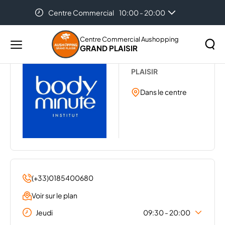
Centre Commercial
10:00 - 20:00
Accueil
...
BODY' MINUTE
Auchan Plaisir
08:30 - 21:30
Centre Commercial Aushopping
GRAND PLAISIR
Menu
BODY MINUTE
principal
Rechercher
PLAISIR
Lancer
sur
la
Dans le centre
le
recher
site
(+33)0185400680
Voir sur le plan
Jeudi
09:30 - 20:00