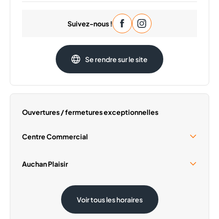
Lundi
09:30 - 20:00
Suivez-nous !
Mardi
09:30 - 20:00
Mercredi
09:30 - 20:00
Vendredi
09:30 - 20:00
Se rendre sur le site
Samedi
09:30 - 20:00
Dimanche
Fermé
Ouvertures / fermetures exceptionnelles
Centre Commercial
Samedi 15 Août
10:00 - 19:00
Auchan Plaisir
Dimanche 1 Novembre
Fermé
Samedi 15 Août
08:30 - 20:00
Voir tous les horaires
Dimanche 1 Novembre
08:30 - 12:30